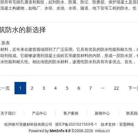
内部所有毛细孔通道和裂纹，起到防水、防腐、防尘、防磨损、保护混凝土及混
类混凝土构建物，如电厂、水坝、水池、水塔、隧道、地下室等工程的防水。也
筑防水的新选择
02 发表
水材料，近年来在建筑领域得到了广泛应用。它具有优良的防水性能和耐久性，
学助剂组成。它能够渗透到混凝土或砖瓦等建筑材料的内部，形成一层防水层，
防水性能和耐久性。相比传统的防水材料，渗透性防水剂具有许多优点。首先，
...
上一页
1
2
3
4
5
6
7
22
下一
关于我们
产品中心
客户案例
新闻中心
联系我
杭州牧可登建材科技有限公司
浙ICP备2021021553号-1
技术支持：
宣盟网络
Powered by
MetInfo 8.0
©2008-2026
mituo.cn